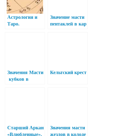
Астрология и
Значение масти
Таро.
пентаклей в кар
тах Таро
Значения Масти
Кельтский крест
кубков в
колоде
карт Таро
Старший Аркан
Значения масти
«Влюбленные».
жезлов в колоде